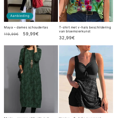
e
:
Aanbieding
Maya – dames schoudertas
T-shirt met v-hals beschildering
van bloemsierkunst
Normale
Aanbiedingsprijs
59,99€
119,99€
Normale
32,99€
prijs
prijs