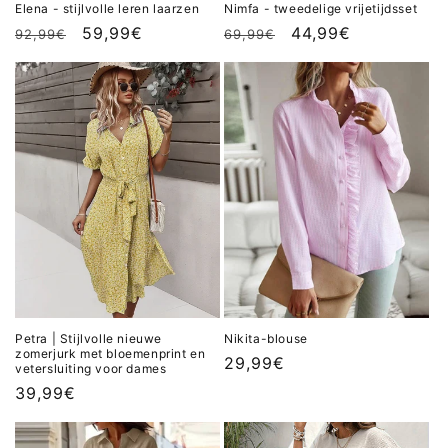
Elena - stijlvolle leren laarzen
Nimfa - tweedelige vrijetijdsset
Normale
Aanbiedingsprijs
59,99€
Normale
Aanbiedingsprijs
44,99€
92,99€
69,99€
prijs
prijs
Petra | Stijlvolle nieuwe
Nikita-blouse
zomerjurk met bloemenprint en
Normale
29,99€
vetersluiting voor dames
prijs
Normale
39,99€
prijs