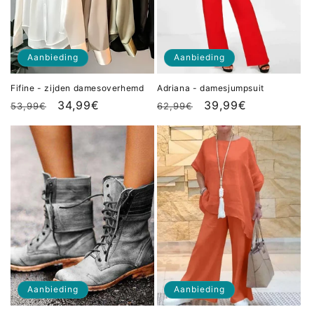
Aanbieding
Aanbieding
Fifine - zijden damesoverhemd
Adriana - damesjumpsuit
Normale
Aanbiedingsprijs
34,99€
Normale
Aanbiedingsprijs
39,99€
53,99€
62,99€
prijs
prijs
Aanbieding
Aanbieding