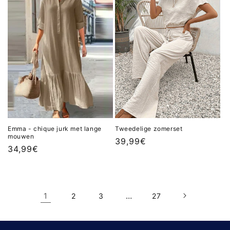
Emma - chique jurk met lange
Tweedelige zomerset
mouwen
Normale
39,99€
Normale
34,99€
prijs
prijs
1
…
2
3
27