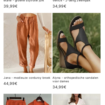
Marie - groene stijlvolle jurk
Venice - 2-delig zwempak
Normale
39,99€
Normale
34,99€
prijs
prijs
Jana - modieuze corduroy broek
Alyna - orthopedische sandalen
voor dames
Normale
44,99€
Normale
34,99€
prijs
prijs