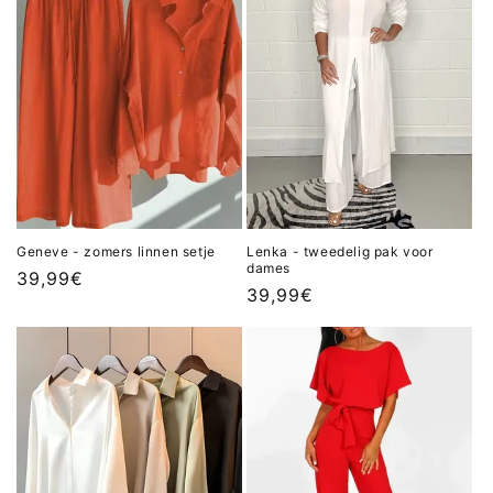
Geneve - zomers linnen setje
Lenka - tweedelig pak voor
dames
Normale
39,99€
Normale
39,99€
prijs
prijs