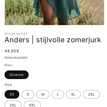
Media
1
openen
STYLES OUTLET
Anders | stijlvolle zomerjurk
in
modaal
Normale
44,95€
prijs
Gratis verzending
Kleur
Groente
Maat
XS
S
M
L
XL
2XL
3XL
4XL