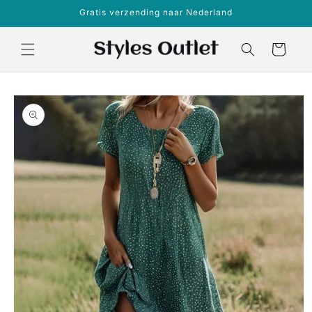
Meteen
Gratis verzending naar Nederland
naar de
content
Winkelwagen
a direct naar
roductinformatie