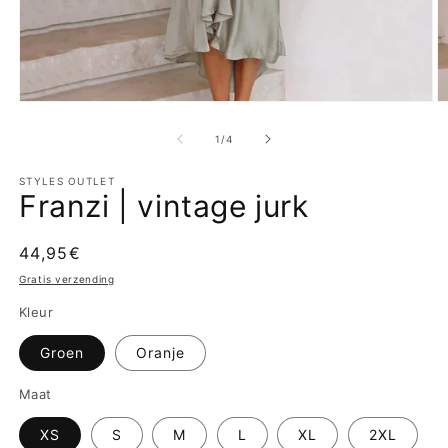
Media
M
1
2
openen
o
van
1
/
4
in
in
modaal
m
STYLES OUTLET
Franzi | vintage jurk
Normale
44,95€
prijs
Gratis verzending
Kleur
Groen
Oranje
Maat
XS
S
M
L
XL
2XL