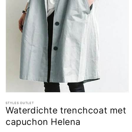
Media
1
openen
STYLES OUTLET
Waterdichte trenchcoat met
in
modaal
capuchon Helena