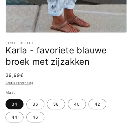
Media
1
openen
STYLES OUTLET
Karla - favoriete blauwe
in
modaal
broek met zijzakken
Normale
39,99€
prijs
Gratis verzending
Maat
34
36
38
40
42
44
46