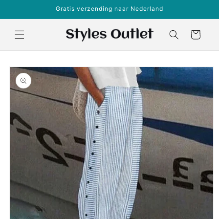
Meteen
Gratis verzending naar Nederland
naar de
content
Winkelwagen
a direct naar
roductinformatie