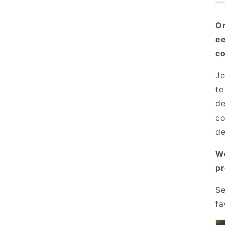
On
ee
c
Je
te
de
co
de
We
pr
Se
fa