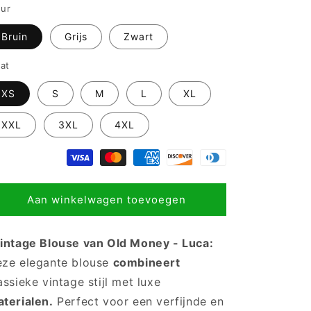
eur
Bruin
Grijs
Zwart
at
XS
S
M
L
XL
XXL
3XL
4XL
Aan winkelwagen toevoegen
intage Blouse van Old Money - Luca:
ze elegante blouse
combineert
assieke vintage stijl met luxe
terialen.
Perfect voor een verfijnde en