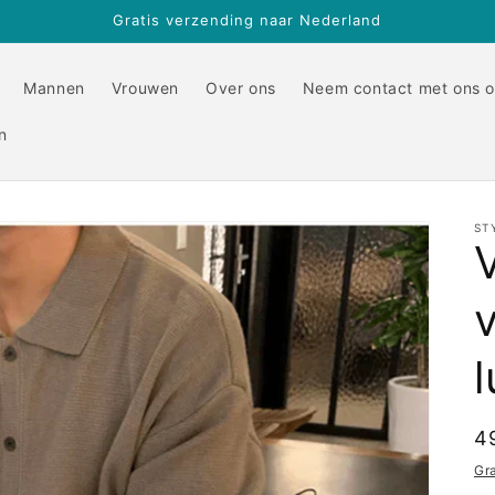
Gratis verzending naar Nederland
Mannen
Vrouwen
Over ons
Neem contact met ons 
n
ST
N
4
pr
Gr