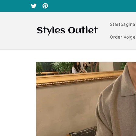
Meteen
naar de
Twitter
Pinterest
content
Startpagina
Order Volge
Ga direct naar
productinformatie