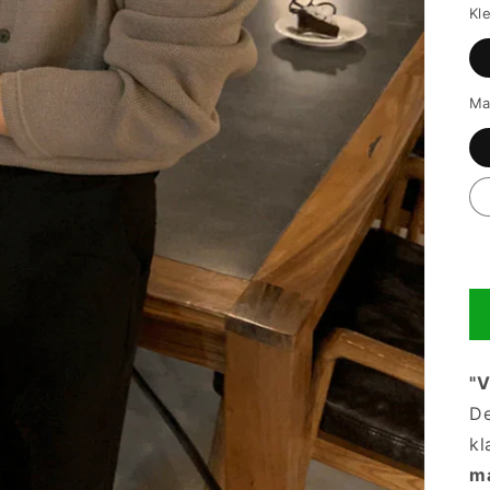
Kl
Ma
"V
De
kl
ma