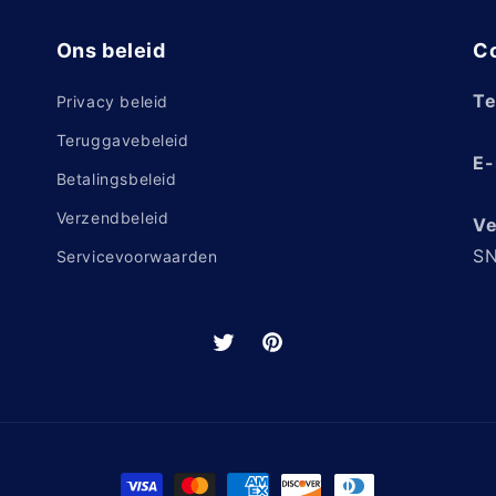
Ons beleid
Co
Te
Privacy beleid
Teruggavebeleid
E-
Betalingsbeleid
Verzendbeleid
Ve
SN
Servicevoorwaarden
Twitter
Pinterest
Betaalmethoden