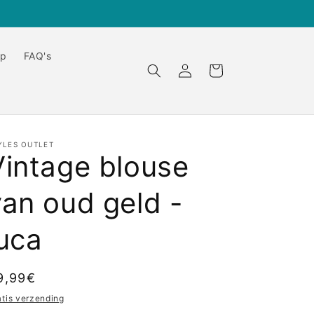
op
FAQ's
Inloggen
Winkelwagen
YLES OUTLET
Vintage blouse
van oud geld -
luca
ormale
9,99€
ijs
atis verzending