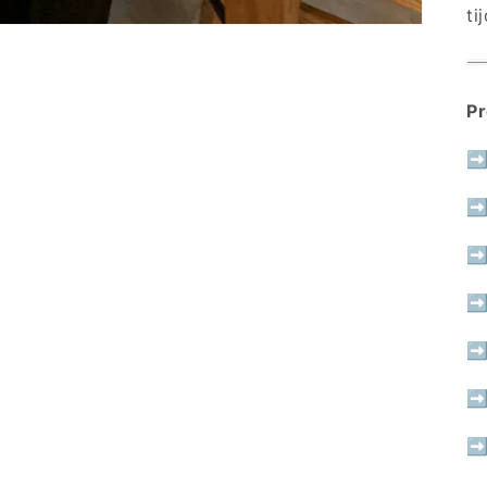
ti
Pr
➡ 
➡ 
➡ 
➡ 
➡
➡ 
➡ 