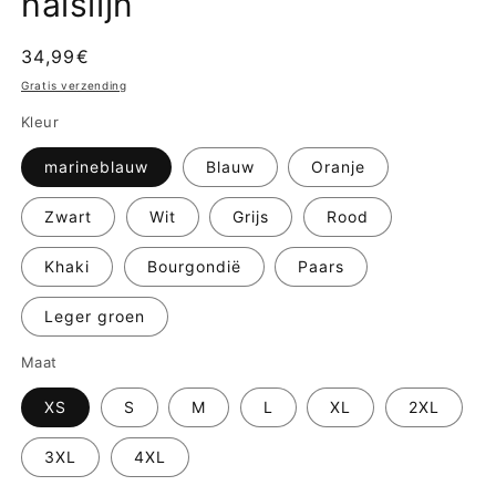
halslijn
Normale
34,99€
prijs
Gratis verzending
Kleur
marineblauw
Blauw
Oranje
Zwart
Wit
Grijs
Rood
Khaki
Bourgondië
Paars
Leger groen
Maat
XS
S
M
L
XL
2XL
3XL
4XL