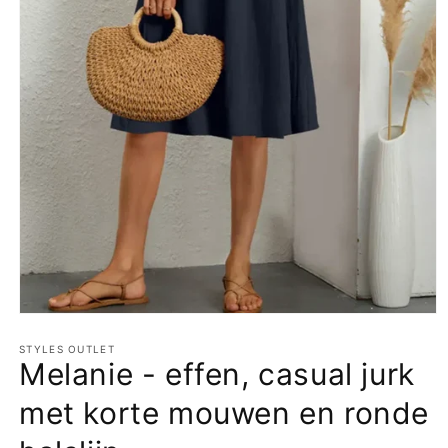
Media
1
openen
STYLES OUTLET
Melanie - effen, casual jurk
in
modaal
met korte mouwen en ronde