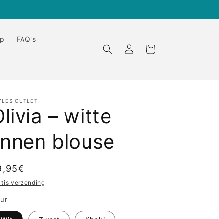
op
FAQ's
Inloggen
Winkelwagen
YLES OUTLET
livia – witte
linnen blouse
ormale
9,95€
ijs
atis verzending
eur