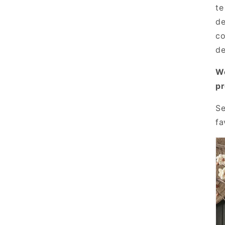
te
de
co
de
We
pr
Se
fa