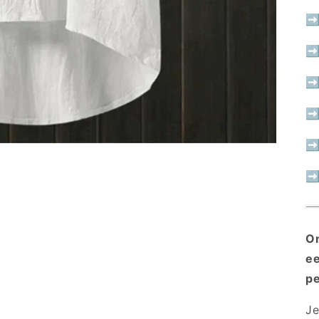
➡ 
➡ 
➡ 
➡
➡ 
➡ 
On
ee
pe
Je