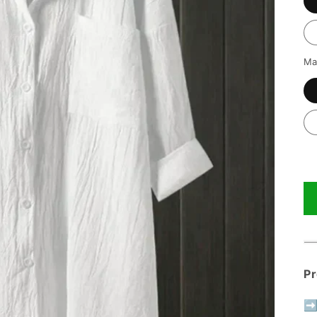
Ma
Pr
➡ 