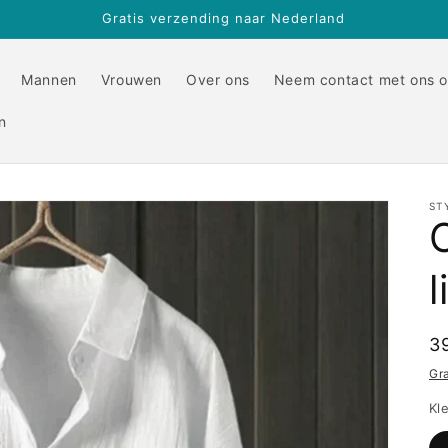
Gratis verzending naar Nederland
Mannen
Vrouwen
Over ons
Neem contact met ons 
n
ST
O
N
3
pr
Gr
Kl