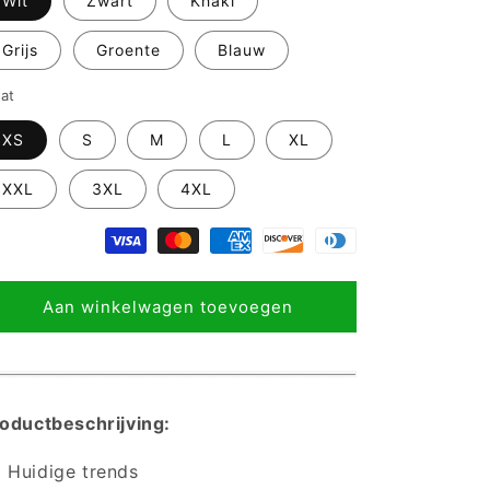
Wit
Zwart
Khaki
Grijs
Groente
Blauw
at
XS
S
M
L
XL
XXL
3XL
4XL
Aan winkelwagen toevoegen
oductbeschrijving:
Huidige trends