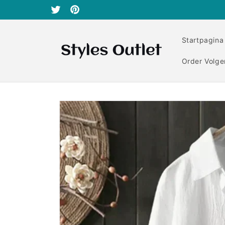
Meteen
naar de
Twitter
Pinterest
content
Startpagina
Order Volge
Ga direct naar
productinformatie