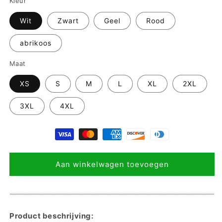
Kleur
Wit
Zwart
Geel
Rood
abrikoos
Maat
XS
S
M
L
XL
2XL
3XL
4XL
Aan winkelwagen toevoegen
Product beschrijving: