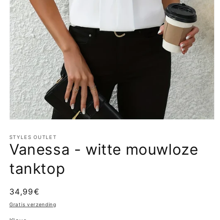
Media
1
openen
STYLES OUTLET
Vanessa - witte mouwloze
in
modaal
tanktop
Normale
34,99€
prijs
Gratis verzending